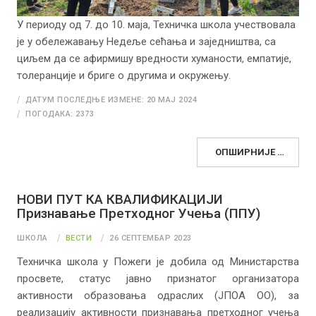
У периоду од 7. до 10. маја, Техничка школа учествовала
је у обележавању Недеље сећања и заједништва, са
циљем да се афирмишу вредности хуманости, емпатије,
толеранције и бриге о другима и окружењу.
ДАТУМ ПОСЛЕДЊЕ ИЗМЕНЕ: 20 МАЈ 2024
ПОГОДАКА: 2373
ОПШИРНИЈЕ …
НОВИ ПУТ КА КВАЛИФИКАЦИЈИ
Признавање Претходног Учења (ППУ)
ШКОЛА
ВЕСТИ
26 СЕПТЕМБАР 2023
Техничка школа у Пожеги је добила од Министарства
просвете, статус јавно признатог организатора
активности образовања одраслих (ЈПОА ОО), за
реализацију активности признавања претходног учења