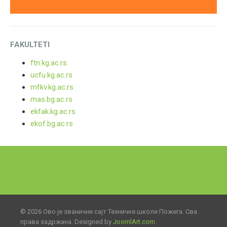
FAKULTETI
ftn.kg.ac.rs
ucfu.kg.ac.rs
mfkv.kg.ac.rs
mas.bg.ac.rs
ekfak.kg.ac.rs
ekof.bg.ac.rs
© 2026 Ово је званични сајт Техничке школе Пожега. Сва
права задржана. Designed by
JoomlArt.com
.