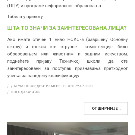
(ППУ) и програме неформалног образовања.
Табела у прилогу.
ШТА ТО ЗНАЧИ ЗА ЗАИНТЕРЕСОВАНА ЛИЦА?
Ако имате стечен 1. ниво НОКС-а (завршену Основну
школу) и стекли сте стручне компетенције, било
образовањем или животним и радним искуством,
поднећете пријаву Техничкој школи да сте
заинтересовани за поступак признавања претходног
учења за наведену квалификацију.
ДАТУМ ПОСЛЕДЊЕ ИЗМЕНЕ: 19 ФЕБРУАР 2025
ПОГОДАКА: 4206
ОПШИРНИЈЕ …